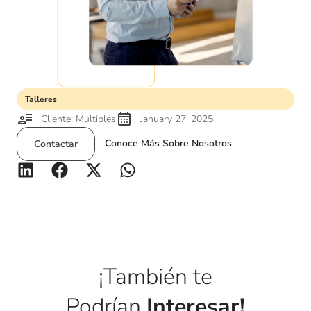
Talleres
Cliente: Multiples
January 27, 2025
Conoce Más Sobre Nosotros
Contactar
¡También te
Podrían
Interesar!