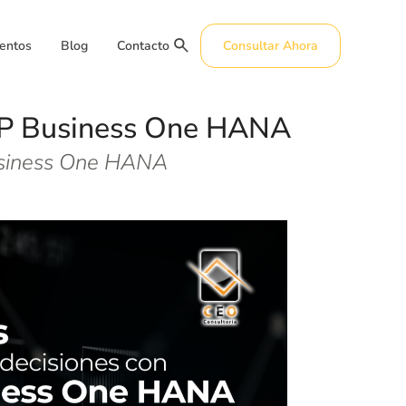
entos
Blog
Contacto
Consultar Ahora
SAP Business One HANA
usiness One HANA