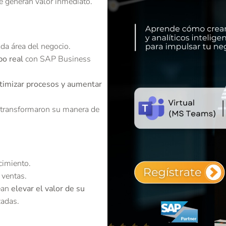
ue generan valor inmediato.
da área del negocio.
po real
con SAP Business
timizar procesos y aumentar
 transformaron su manera de
cimiento.
 ventas.
ean
elevar el valor de su
zadas.