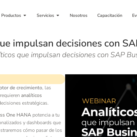
Productos
Servicios
Nosotros
Capacitación
Ev
 que impulsan decisiones con 
ticos que impulsan decisiones con SAP B
otor de crecimiento
, las
 requieren
analíticos
ecisiones estratégicas.
ess One HANA
potencia a tu
sonalizados y dashboards que
ostraremos cómo pasar de los