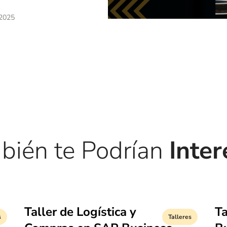
 2025
bién te Podrían
Inter
Taller de Logística y
Ta
s
Talleres